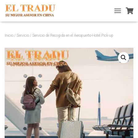
T
O
G
G
Inicio
/
Servicio
/ Servicio de Recogida en el Aeropuerto-Hotel Pick-up
L
E
N
A
V
I
G
A
T
I
O
N