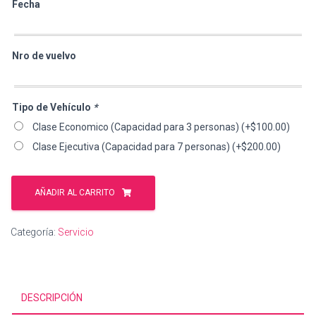
Fecha
Nro de vuelvo
Tipo de Vehículo
*
Clase Economico (Capacidad para 3 personas)
(+
$
100.00
)
Clase Ejecutiva (Capacidad para 7 personas)
(+
$
200.00
)
Servicio
de
AÑADIR AL CARRITO
Recogida
en
Categoría:
Servicio
el
Aeropuerto-
Hotel
Pick-
DESCRIPCIÓN
up
cantidad