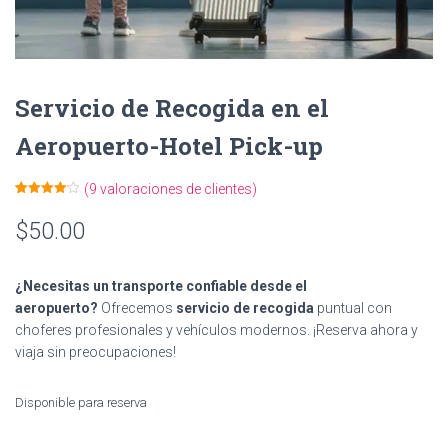
Servicio de Recogida en el
Aeropuerto-Hotel Pick-up
(
9
valoraciones de clientes)
Valorado
9
con
4.11
$
50.00
de 5 en
base a
valoracion
es de
clientes
¿Necesitas un transporte confiable desde el
aeropuerto?
Ofrecemos
servicio de recogida
puntual con
choferes profesionales y vehículos modernos. ¡Reserva ahora y
viaja sin preocupaciones!
Disponible para reserva