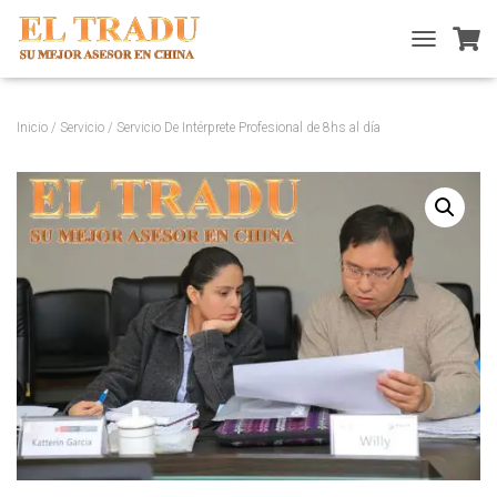
T
O
G
G
Inicio
/
Servicio
/ Servicio De Intérprete Profesional de 8hs al día
L
E
N
A
V
I
G
A
T
I
O
N