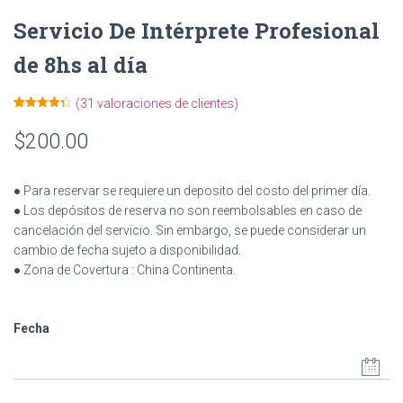
Servicio De Intérprete Profesional
de 8hs al día
(
31
valoraciones de clientes)
Valorado
31
con
4.32
$
200.00
de 5 en
base a
valoracione
s de
clientes
● Para reservar se requiere un deposito del costo del primer día.
● Los depósitos de reserva no son reembolsables en caso de
cancelación del servicio. Sin embargo, se puede considerar un
cambio de fecha sujeto a disponibilidad.
● Zona de Covertura : China Continenta.
Fecha