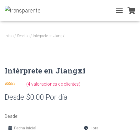
T
O
G
G
Inicio
/
Servicio
/ Intérprete en Jiangxi
L
E
N
A
V
Intérprete en Jiangxi
I
G
A
(
4
valoraciones de clientes)
T
Valorado
4
I
con
4.25
de
Desde
$
0.00
Por día
5 en base a
O
valoracione
s de
N
clientes
Desde: