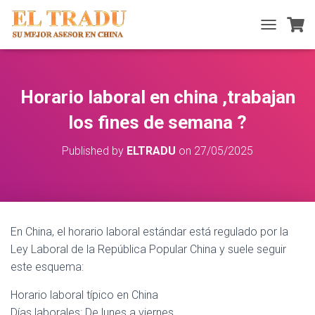
T
O
G
G
L
Horario laboral en china ,trabajan
E
N
los fines de semana ?
A
V
Published by
ELTRADU
on
27/05/2025
I
G
A
T
I
O
En China, el horario laboral estándar está regulado por la
N
Ley Laboral de la República Popular China y suele seguir
este esquema:
Horario laboral típico en China
Días laborales: De lunes a viernes.