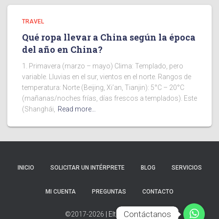
TRAVEL
Qué ropa llevar a China según la época
del año en China?
1. Primavera (marzo – mayo) Clima: Templado, pero
variable. Lluvias en el sur, vientos en el norte. Rangos de
temperatura: Norte (Beijing, Xi’an, Tianjin): 5°C – 20°C
(mañanas/noches frías, días frescos a templados). Este
(Shanghái,
Read more…
INICIO
SOLICITAR UN INTÉRPRETE
BLOG
SERVICIOS
MI CUENTA
PREGUNTAS
CONTACTO
Contáctanos
Contáctanos
©2017-2026
| Eltradu
Service