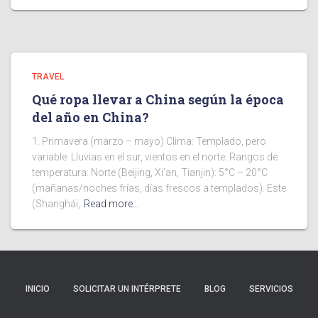
TRAVEL
Qué ropa llevar a China según la época
del año en China?
1. Primavera (marzo – mayo) Clima: Templado, pero
variable. Lluvias en el sur, vientos en el norte. Rangos de
temperatura: Norte (Beijing, Xi’an, Tianjin): 5°C – 20°C
(mañanas/noches frías, días frescos a templados). Este
(Shanghái,
Read more…
INICIO
SOLICITAR UN INTÉRPRETE
BLOG
SERVICIOS