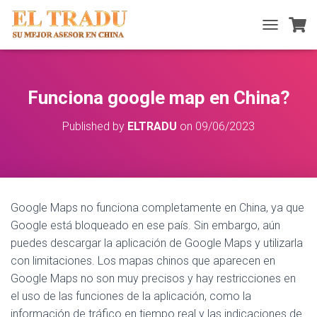
T
O
G
G
L
Funciona google map en China?
E
N
Published by
ELTRADU
on
09/06/2023
A
V
I
G
A
T
Google Maps no funciona completamente en China, ya que
I
O
Google está bloqueado en ese país. Sin embargo, aún
N
puedes descargar la aplicación de Google Maps y utilizarla
con limitaciones. Los mapas chinos que aparecen en
Google Maps no son muy precisos y hay restricciones en
el uso de las funciones de la aplicación, como la
información de tráfico en tiempo real y las indicaciones de