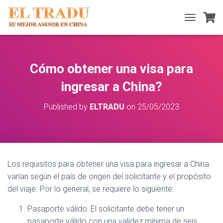
T
O
G
G
L
Cómo obtener una visa para
E
N
ingresar a China?
A
V
Published by
ELTRADU
on
25/05/2023
I
G
A
T
I
O
Los requisitos para obtener una visa para ingresar a China
N
varían según el país de origen del solicitante y el propósito
del viaje. Por lo general, se requiere lo siguiente:
Pasaporte válido: El solicitante debe tener un
pasaporte válido con una validez mínima de seis