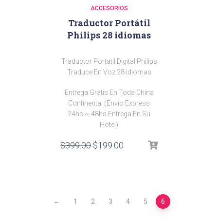
ACCESORIOS
Traductor Portátil
Philips 28 idiomas
Traductor Portatil Digital Philips
Traduce En Voz 28 idiomas
Entrega Gratis En Toda China
Continental (Envío Express
24hs ~ 48hs Entrega En Su
Hotel)
El
El
$
399.00
$
199.00
precio
precio
original
actual
era:
es:
$399.00.
$199.00.
←
1
2
3
4
5
6