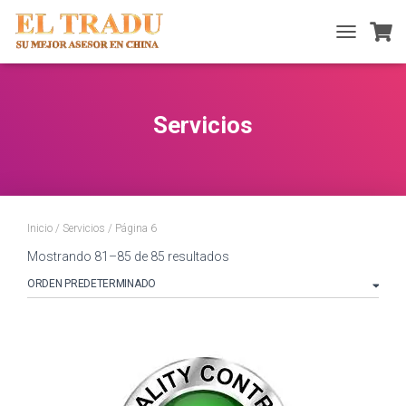
TOGGLE
NAVIGATIO
Servicios
Inicio
/
Servicios
/ Página 6
Mostrando 81–85 de 85 resultados